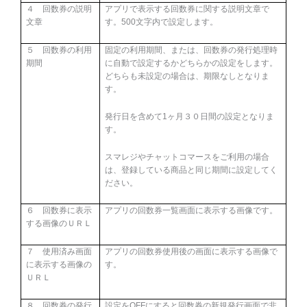
４ 回数券の説明
アプリで表示する回数券に関する説明文章で
文章
す。
500
文字内で設定します。
５ 回数券の利用
固定の利用期間、または、回数券の発行処理時
期間
に自動で設定するかどちらかの設定をします。
どちらも未設定の場合は、期限なしとなりま
す。
発行日を含めて
1
ヶ月３０日間の設定となりま
す。
スマレジやチャットコマースをご利用の場合
は、登録している商品と同じ期間に設定してく
ださい。
６ 回数券に表示
アプリの回数券一覧画面に表示する画像です。
する画像のＵＲＬ
７ 使用済み画面
アプリの回数券使用後の画面に表示する画像で
に表示する画像の
す。
ＵＲＬ
８ 回数券の発行
設定を
OFF
にすると回数券の新規発行画面で非