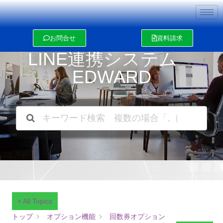
内
容
を
ス
お問合せ
資料請求
キ
ッ
LINE連携システム
プ
EDWARD
< All Topics
トップ
オプション機能
回数券オプション