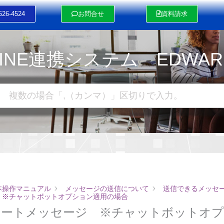
526-4524
お問合せ
資料請求
LINE連携システム EDWAR
本操作マニュアル
メッセージの送信について
送信できるメッセ
 ※チャットボットオプション適用の場合
レートメッセージ ※チャットボットオプ