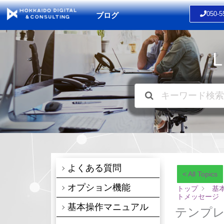
内
050-5
ブログ
容
を
ス
キ
ッ
プ
よくある質問
< All Topics
オプション機能
トップ
基
トメッセージ
基本操作マニュアル
テンプ