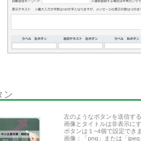
タン
左のようなボタンを送信す
画像とタイトルは非表示に
ボタンは１~4個で設定でき
画像：「png」または「jpeg