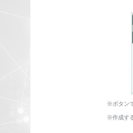
※ボタン
※作成す