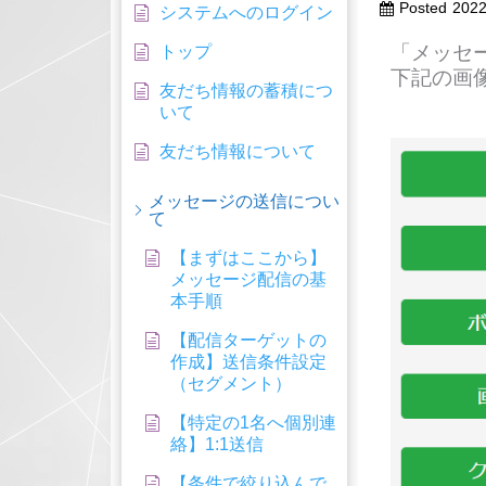
Posted
202
システムへのログイン
「メッセ
トップ
下記の画
友だち情報の蓄積につ
いて
友だち情報について
メッセージの送信につい
て
【まずはここから】
メッセージ配信の基
本手順
【配信ターゲットの
作成】送信条件設定
（セグメント）
【特定の1名へ個別連
絡】1:1送信
【条件で絞り込んで