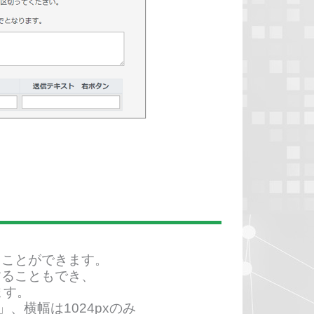
ることができます。
することもでき、
ます。
」、横幅は1024pxのみ