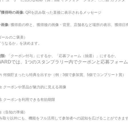
獲得時の画像:
QRを読み取った直後に表示されるメッセージ
画像:
獲得前の枠と、獲得後の画像・背景、店舗名など場所の表示、獲得日
（ゴールのご褒美）
どうなるか」を決めます。
類:
「クーポン付与」にするか、「応募フォーム（抽選）」にするか。
WARDでは、1つのスタンプラリー内でクーポンと応募フォー
:
何個貯まったら特典を出すか（例：3個で参加賞、5個でコンプリート賞）
:
クーポンや景品が魅力的に見える画像
:
クーポンを利用できる有効期限
案内（告知の準備）
読み取り以外にも、機能をフル活用して参加者への認知を広げることができま