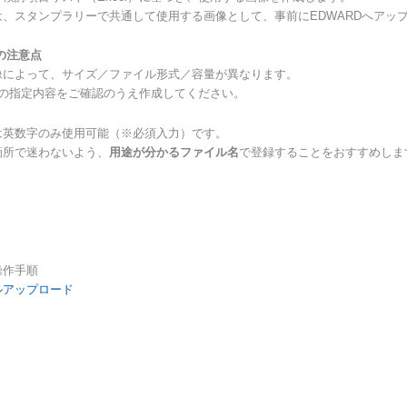
は、スタンプラリーで共通して使用する画像として、事前にEDWARDへアッ
の注意点
像によって、サイズ／ファイル形式／容量が異なります。
内の指定内容をご確認のうえ作成してください。
は英数字のみ使用可能（※必須入力）です。
所で迷わないよう、
用途が分かるファイル名
で登録することをおすすめしま
操作手順
ルアップロード