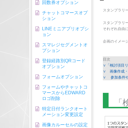
回数券オプション
スタンプラリ
チャットコマースオプ
ション
スタンプラリ
LINEミニアプリオプシ
それぞれ自由
ョン
企画のイメー
スマレジセグメントオ
プション
目次
登録経路別QRコード
∨「検討項目
オプション
∨ 画像作成
フォームオプション
∨ 参加条件
フォームやチャットコ
マースからEDWARD
ロゴ削除
「
特定日付ランクオート
メーション変更設定
画像カルーセルの設定