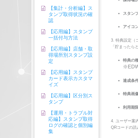
【集計・分析編】ス
スタンプ
タンプ取得状況の確
認
アイコン
【応用編】スタンプ
一括付与方法
3. 特典設定
「貯まったら
【応用編】店舗・取
得場所別スタンプ設
特典の種
定
※ED
【応用編】スタンプ
カード表示カスタマ
達成条件
イズ
特典画像
【応用編】区分別ス
タンプ
利用期限
【運用・トラブル対
応編】スタンプ取得
4. ユーザー
ログの確認と個別編
QRコードの
集