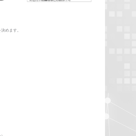
を決めます。
）
ー）