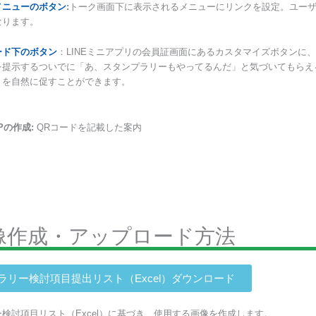
メニューのボタン
:
トーク画面下に表示されるメニューにリンクを設定。ユー
なります。
ード下のボタン
：LINEミニアプリの会員証画面にあるカスタマイズボタンに
を提示するついでに「あ、スタンプラリーもやってるんだ」と気づいてもらえ
）を自然に促すことができます。
Pの作成:
QRコードを記載した案内
像作成・アップロード方法
ラリー検討項目提出リスト（Excel）ダウンロード
検討項目リスト（Excel）に基づき、使用する画像を作成します。