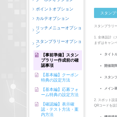
ポイントオプション
スタンプ
カルテオプション
スタンプラリ
リッチメニューオプショ
ン
1. 全体設計
スタンプラリーオプショ
まずはキャン
ン
タイトル
【事前準備】スタン
プラリー作成前の確
認事項
開催期間
【基本編】クーポン
スタンプ
特典の設定方法
メイン画
【基本編】応募フォ
ーム特典の設定方法
2. スポット
【確認編】表示確
QRコードを
認・テスト方法・案
内方法
獲得場