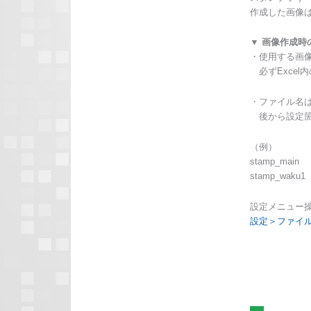
作成した画像
▼ 画像作成時
・使用する画
必ずExcel
・ファイル名
後から設定箇
（例）
stamp_main
stamp_waku1
設定メニュー
設定＞ファイ