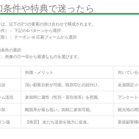
加条件や特典で迷ったら
ーは、以下の2つの要素の掛け合わせで構成されます。
件）： 下記の4パターンから選択
取）： クーポン or 応募フォームから選択
加条件の選択
て、画像の①〜④から最適なものを選びます。
特徴・メリット
向いている
必須
深い顧客分析が可能。既存IDとの紐付け。
会員限定イ
ーム送信
参加時に属性（性別・居住地等）を把握。
アンケート
参加
離脱率が最も低い。気軽に参加可能。
観光地の周
グイン版
【推奨】 友だち追加を強力に促進。
新規顧客獲