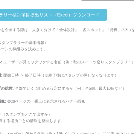
ラリー検討項目提出リスト（Excel）ダウンロード
ーを企画する際は、大きく分けて「全体設計」「各スポット」「特典」の3つ
（スタンプラリーの基本情報）
ペーンの枠組みを決めます。
:
ユーザーが見てワクワクする名前（例：秋のスイーツ巡りスタンプラリー
:
開始日時 〜 終了日時（※終了後はスタンプが押せなくなります）
の総数:
全部でいくつ貯める設定にするか（例：全5個、最大10個など）
像:
参加ページの一番上に表示されるバナー画像
設定（スタンプをどこで出すか）
設置する場所ごとの情報を整理します。
所：
ユーザーに伝わる名称（例：1階 インフォメーション、〇〇店 カウンタ