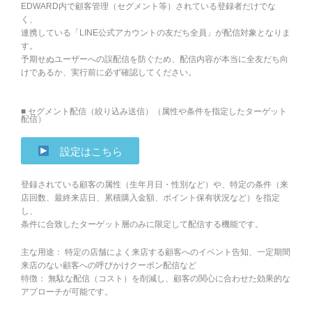
EDWARD内で顧客管理（セグメント等）されている登録者だけでな
く、
連携している「LINE公式アカウントの友だち全員」が配信対象となりま
す。
予期せぬユーザーへの誤配信を防ぐため、配信内容が本当に全友だち向
けであるか、実行前に必ず確認してください。
■ セグメント配信（絞り込み送信）（属性や条件を指定したターゲット
配信）
設定はこちら
登録されている顧客の属性（生年月日・性別など）や、特定の条件（来
店回数、最終来店日、累積購入金額、ポイント保有状況など）を指定
し、
条件に合致したターゲット層のみに限定して配信する機能です。
主な用途： 特定の店舗によく来店する顧客へのイベント告知、一定期間
来店のない顧客への呼びかけクーポン配信など
特徴： 無駄な配信（コスト）を削減し、顧客の関心に合わせた効果的な
アプローチが可能です。