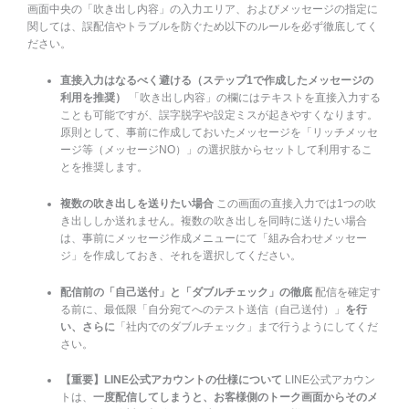
画面中央の「吹き出し内容」の入力エリア、およびメッセージの指定に
関しては、誤配信やトラブルを防ぐため以下のルールを必ず徹底してく
ださい。
直接入力はなるべく避ける（ステップ1で作成したメッセージの
利用を推奨）
「吹き出し内容」の欄にはテキストを直接入力する
ことも可能ですが、誤字脱字や設定ミスが起きやすくなります。
原則として、事前に作成しておいたメッセージを「リッチメッセ
ージ等（メッセージNO）」の選択肢からセットして利用するこ
とを推奨します。
複数の吹き出しを送りたい場合
この画面の直接入力では1つの吹
き出ししか送れません。複数の吹き出しを同時に送りたい場合
は、事前にメッセージ作成メニューにて「組み合わせメッセー
ジ」を作成しておき、それを選択してください。
配信前の「自己送付」と「ダブルチェック」の徹底
配信を確定す
る前に、最低限「自分宛てへのテスト送信（自己送付）」
を行
い、さらに
「社内でのダブルチェック」まで行うようにしてくだ
さい。
【重要】LINE公式アカウントの仕様について
LINE公式アカウン
トは、
一度配信してしまうと、お客様側のトーク画面からそのメ