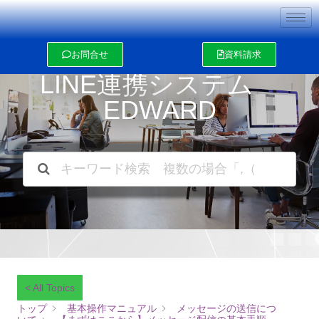
内
容
を
ス
お問合せ
資料請求
キ
ッ
LINE連携システム
プ
EDWARD
< All Topics
トップ
基本操作マニュアル
メッセージの送信につ