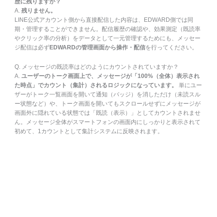
歴に残りますか？
A.
残りません。
LINE公式アカウント側から直接配信した内容は、EDWARD側では同
期・管理することができません。配信履歴の確認や、効果測定（既読率
やクリック率の分析）をデータとして一元管理するためにも、メッセー
ジ配信は必ず
EDWARDの管理画面から操作・配信
を行ってください。
Q. メッセージの既読率はどのようにカウントされていますか？
A.
ユーザーのトーク画面上で、メッセージが「100%（全体）表示され
た時点」でカウント（集計）されるロジックになっています。
単にユー
ザーがトーク一覧画面を開いて通知（バッジ）を消しただけ（未読スル
ー状態など）や、トーク画面を開いてもスクロールせずにメッセージが
画面外に隠れている状態では「既読（表示）」としてカウントされませ
ん。メッセージ全体がスマートフォンの画面内にしっかりと表示されて
初めて、1カウントとして集計システムに反映されます。