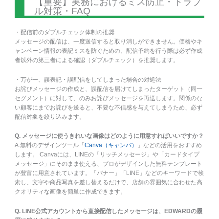
【重要】実務におけるミス防止・トラブ
ル対策・FAQ
・配信前のダブルチェック体制の推奨
メッセージの配信は、一度送信すると取り消しができません。価格やキ
ャンペーン情報の表記ミスを防ぐための、配信予約を行う際は必ず作成
者以外の第三者による確認（ダブルチェック）を推奨します。
・万が一、誤表記・誤配信をしてしまった場合の対処法
お詫びメッセージの作成と、誤配信を届けてしまったターゲット（同一
セグメント）に対して、のみお詫びメッセージを再送します。関係のな
い顧客にまでお詫びを送ると、不要な不信感を与えてしまうため、必ず
配信対象を絞り込みます。
Q. メッセージに使うきれいな画像はどのように用意すればいいですか？
A.無料のデザインツール「
Canva（キャンバ）
」などの活用をおすすめ
します。 Canvaには、LINEの「リッチメッセージ」や「カードタイプ
メッセージ」にそのまま使える、プロがデザインした無料テンプレート
が豊富に用意されています。「バナー」「LINE」などのキーワードで検
索し、文字や商品写真を差し替えるだけで、店舗の雰囲気に合わせた高
クオリティな画像を簡単に作成できます。
Q. LINE公式アカウントから直接配信したメッセージは、EDWARDの履