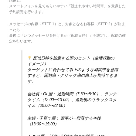
想像し、
スマートフォンを見てもらいやすい「読まれやすい時間帯」を意識した
予約設定を行います。
メッセージの内容（STEP 1）と、対象となるお客様（STEP 2）が決ま
ったら、
最後に「いつメッセージを届けるか（配信日時）」を設定し、配信の確
定を行います。
配信日時を設定する際のヒント（生活行動の
イメージ）
ターゲットに合わせて以下のような時間帯を意識
すると、開封率・クリック率の向上が期待できま
す。
会社員・OL層： 通勤時間（7:30〜8:30）、ランチ
タイム（12:00〜13:00）、退勤後のリラックスタ
イム（20:00〜22:00）
主婦・子育て層： 家事が一段落する午後
（13:00〜15:00）