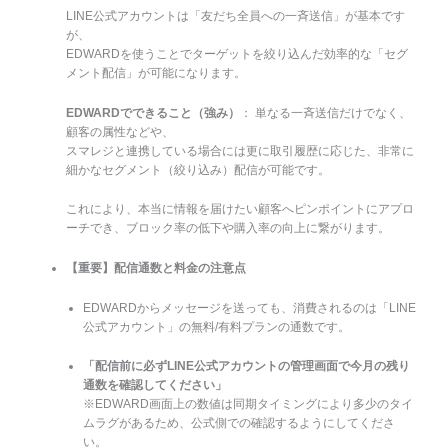
LINE公式アカウントは「友だち全員への一斉送信」が基本です
が、
EDWARDを使うことでターゲットを絞り込んだ効率的な「セグ
メント配信」が可能になります。
EDWARDでできること（強み）
： 単なる一斉送信だけでなく、
顧客の属性などや、
スマレジと連携している場合には更に取引履歴に応じた、非常に
細かなセグメント（絞り込み）配信が可能です。
これにより、本当に情報を届けたい顧客へピンポイントにアプロ
ーチでき、ブロック率の低下や購入率の向上に繋がります。
【重要】配信通数と料金の注意点
EDWARDからメッセージを送っても、消費されるのは「LINE
公式アカウント」の無料/有料プランの通数です。
「配信前に必ずLINE公式アカウントの管理画面で今月の残り
通数を確認してください」
※EDWARD画面上の数値は同期タイミングにより多少のタイ
ムラグがあるため、公式側での確認するようにしてくださ
い。