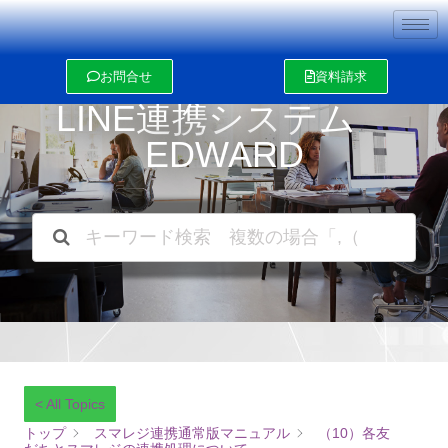
内
容
を
ス
お問合せ
資料請求
キ
ッ
LINE連携システム
プ
EDWARD
< All Topics
トップ
スマレジ連携通常版マニュアル
（10）各友