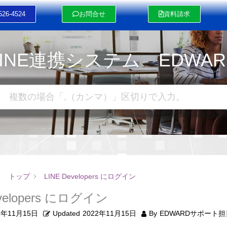
526-4524
お問合せ
資料請求
LINE連携システム EDWAR
トップ
LINE Developers にログイン
evelopers にログイン
2年11月15日
Updated
2022年11月15日
By
EDWARDサポート担