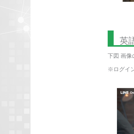
英
下図 画
※ログイ