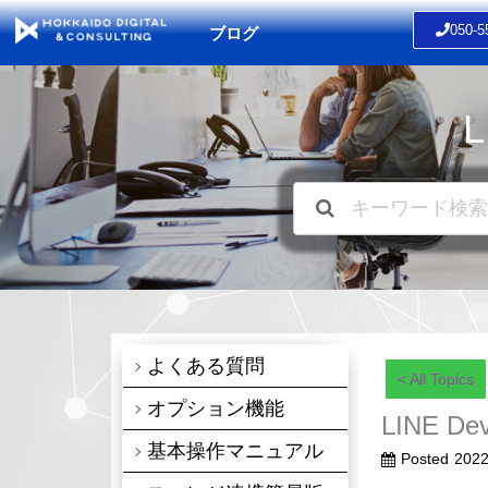
内
050-5
ブログ
容
を
ス
キ
ッ
プ
よくある質問
< All Topics
オプション機能
LINE D
基本操作マニュアル
Posted
202