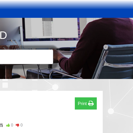
D
Print
当
0
0