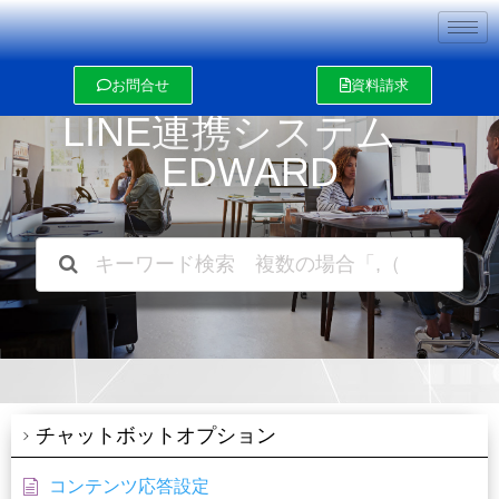
内
容
を
ス
お問合せ
資料請求
キ
ッ
LINE連携システム
プ
EDWARD
チャットボットオプション
コンテンツ応答設定